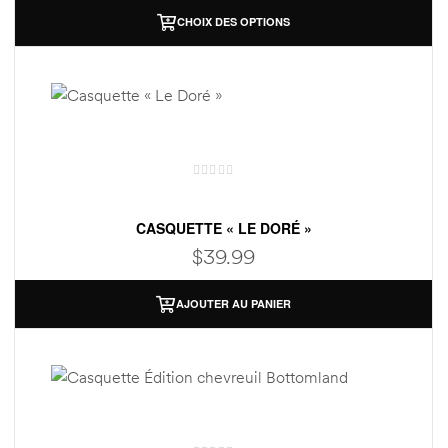
ndon
ndon
CHOIX DES OPTIONS
)
)
CASQUETTE « LE DORÉ »
$
39.99
AJOUTER AU PANIER