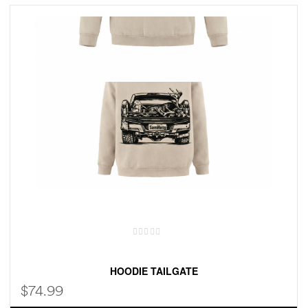
e
e
ture
ture
on
on
 Hunting
 Hunting
HOODIE TAILGATE
$
74.99