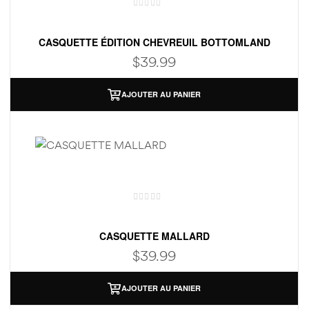
CASQUETTE ÉDITION CHEVREUIL BOTTOMLAND
$
39.99
AJOUTER AU PANIER
d
d
e
e
CASQUETTE MALLARD
$
39.99
abine)
abine)
AJOUTER AU PANIER
)
)