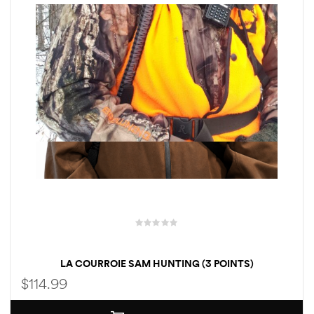
e
e
ture
ture
on
on
 Hunting
 Hunting
LA COURROIE SAM HUNTING (3 POINTS)
$
114.99