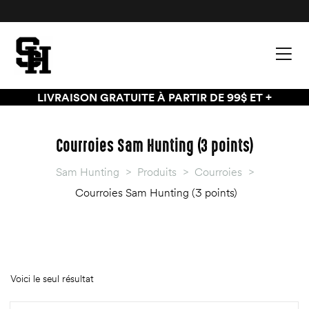
LIVRAISON GRATUITE À PARTIR DE 99$ ET +
Courroies Sam Hunting (3 points)
Sam Hunting
>
Produits
>
Courroies
>
Courroies Sam Hunting (3 points)
Voici le seul résultat
palette
palette