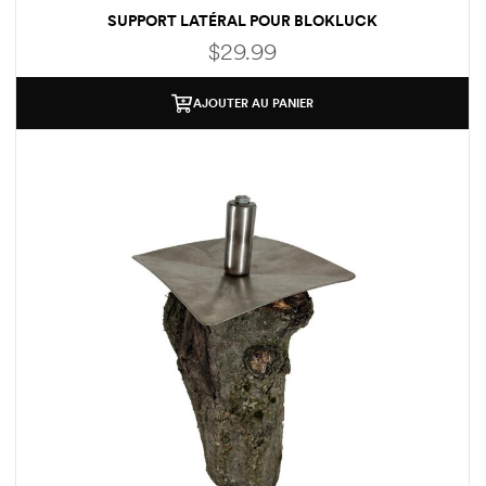
ndon
ndon
SUPPORT LATÉRAL POUR BLOKLUCK
$
29.99
AJOUTER AU PANIER
)
)