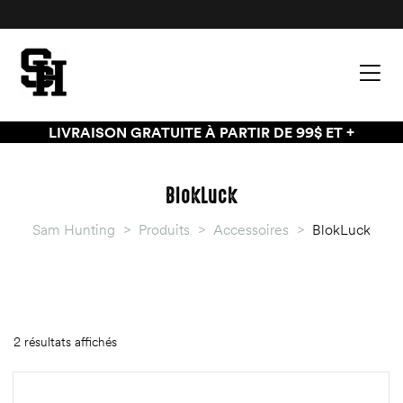
LIVRAISON GRATUITE À PARTIR DE 99$ ET +
BlokLuck
Sam Hunting
>
Produits
>
Accessoires
>
BlokLuck
2 résultats affichés
palette
palette