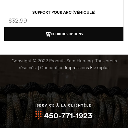
ndon
ndon
SUPPORT POUR ARC (VÉHICULE)
$
32.99
CHOIX DES OPTIONS
)
)
Copyright © 2022 Produits Sam Hunting. Tous droits
réservés. | Conception
Impressions Flexoplus
SERVICE À LA CLIENTÈLE
450-771-1923