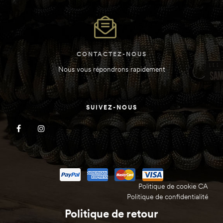
CONTACTEZ-NOUS
Nous vous répondrons rapidement
d
d
SUIVEZ-NOUS
e
e
Politique de cookie CA
Politique de confidentialité
abine)
abine)
Politique de retour
)
)