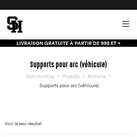
LIVRAISON GRATUITE À PARTIR DE 99$ ET +
Supports pour arc (véhicule)
Sam Hunting
>
Produits
>
Archerie
>
Supports pour arc (véhicule)
Voici le seul résultat
palette
palette