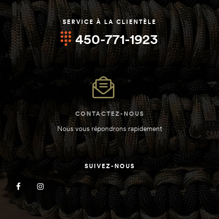
SERVICE À LA CLIENTÈLE
450-771-1923
d
d
CONTACTEZ-NOUS
Nous vous répondrons rapidement
e
e
SUIVEZ-NOUS
abine)
abine)
)
)