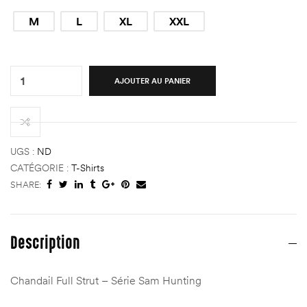
M
L
XL
XXL
Quantity:
AJOUTER AU PANIER
d
d
UGS :
ND
CATÉGORIE :
T-Shirts
SHARE:
e
e
Description
abine)
abine)
Chandail Full Strut – Série Sam Hunting
)
)