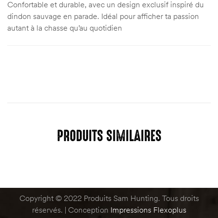
Confortable et durable, avec un design exclusif inspiré du
dindon sauvage en parade. Idéal pour afficher ta passion
autant à la chasse qu’au quotidien
oints)
oints)
PRODUITS SIMILAIRES
Copyright © 2022 Produits Sam Hunting. Tous droits
réservés. | Conception
Impressions Flexoplus