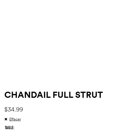
ndon
ndon
)
)
CHANDAIL FULL STRUT
$
34.99
Effacer
TAILLE