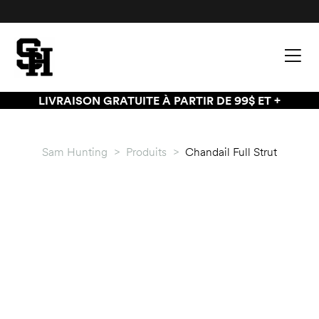
LIVRAISON GRATUITE À PARTIR DE 99$ ET +
Sam Hunting
>
Produits
>
Chandail Full Strut
palette
palette