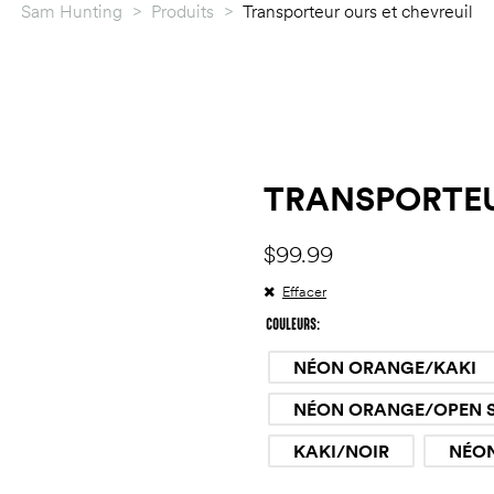
Sam Hunting
>
Produits
>
Transporteur ours et chevreuil
TRANSPORTEU
$
99.99
Effacer
COULEURS
NÉON ORANGE/KAKI
NÉON ORANGE/OPEN 
KAKI/NOIR
NÉO