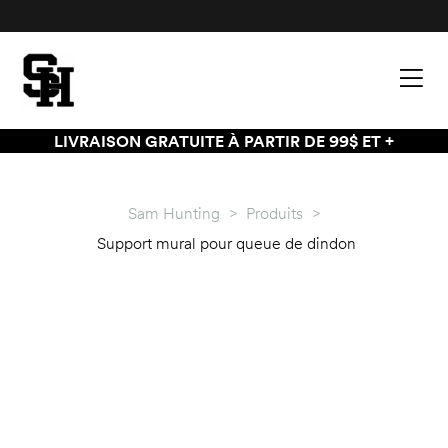
LIVRAISON GRATUITE À PARTIR DE 99$ ET +
Sam Hunting
>
Produits
>
Support mural pour queue de dindon
palette
palette