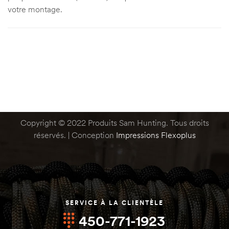
votre montage.
d
d
Copyright © 2022 Produits Sam Hunting. Tous droits
réservés. | Conception
Impressions Flexoplus
e
e
abine)
abine)
SERVICE À LA CLIENTÈLE
450-771-1923
)
)