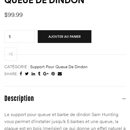
QUEUE DE DINDON
ndon
ndon
$
99.99
Quantity:
AJOUTER AU PANIER
)
)
CATÉGORIE :
Support Pour Queue De Dindon
SHARE:
Description
Le support pour queue et barbe de dindon Sam Hunting
vous permet d’installer jusqu’à 5 barbes et une queue, la
plaque est en bois (merisier) ce qui donne un effet naturel à