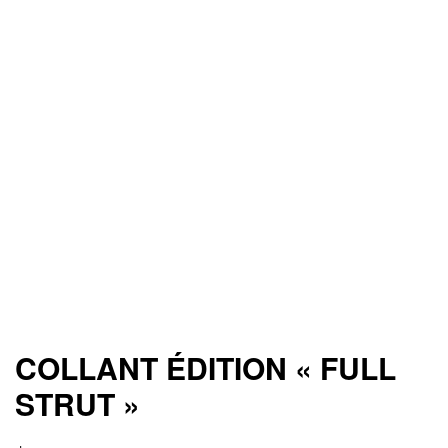
e
e
ture
ture
on
on
 Hunting
 Hunting
COLLANT ÉDITION « FULL
STRUT »