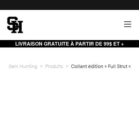
LIVRAISON GRATUITE À PARTIR DE 99$ ET +
Sam Hunting
>
Produits
>
Collant édition « Full Strut »
palette
palette