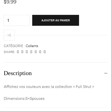
$
9.99
ndon
ndon
Quantity:
AJOUTER AU PANIER
)
)
CATÉGORIE :
Collants
SHARE:
Description
Affichez vos couleurs avec la collection « Full Strut »
Dimensions:5x5pouces