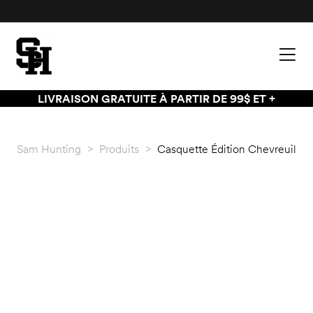
LIVRAISON GRATUITE À PARTIR DE 99$ ET +
Sam Hunting
>
Produits
>
Casquette Édition Chevreuil
palette
palette