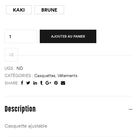
KAKI
BRUNE
Quantity:
AJOUTER AU PANIER
d
d
UGS :
ND
CATÉGORIES :
Casquettes
,
Vêtements
SHARE:
e
e
Description
abine)
abine)
Casquette ajustable
)
)