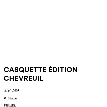
ndon
ndon
)
)
CASQUETTE ÉDITION
CHEVREUIL
$
34.99
Effacer
COULEURS